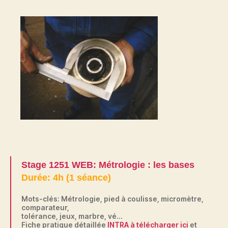
Stage 1251 WEB: Métrologie : les bases
Durée: 4h (1 séance)
Mots-clés: Métrologie, pied à coulisse, micromètre,
comparateur,
tolérance, jeux, marbre, vé…
Fiche pratique détaillée
INTRA à
télécharger
ici
et